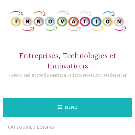
Accéder
au
contenu
principal
Entreprises, Technologies et
Innovations
Above and Beyond Ranarison Tsilavo, NextHope Madagascar
MENU
CATÉGORIE :
LOISIRS