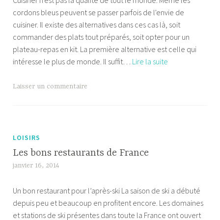
Cuisiner n'est pas la qualité de tout le monde. Même les
i
cordons bleus peuvent se passer parfois de l'envie de
a
n
cuisiner. Il existe des alternatives dans ces cas là, soit
f
g
commander des plats tout préparés, soit opter pour un
l
plateau-repas en kit. La première alternative est celle qui
e
Préparer
intéresse le plus de monde. Il suffit…
Lire la suite
k
facilement
un
T
Laisser un commentaire
kit
a
de
g
plateau-
u
repas
é
LOISIRS
p
Les bons restaurants de France
l
janvier 16, 2014
b
a
e
t
Un bon restaurant pour l’après-ski La saison de ski a débuté
m
e
depuis peu et beaucoup en profitent encore. Les domaines
a
a
et stations de ski présentes dans toute la France ont ouvert
f