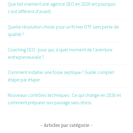
Que fait vraiment une agence SEO en 2026 (et pourquoi
t
c’est différent d’avant)
d
e
Quelle résolution choisir pour un fichier DTF sans perte de
f
qualité ?
r
a
Coaching CEO : pour qui, à quel moment de l’aventure
n
entrepreneuriale ?
c
e
Comment installer une fosse septique ? Guide complet
étape par étape
Nouveaux contrôles techniques : Ce qui change en 2026 et
comment préparer son passage sans stress
Articles par catégorie