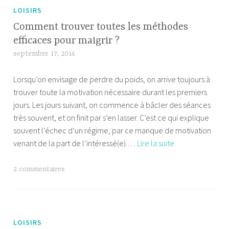
LOISIRS
Comment trouver toutes les méthodes
efficaces pour maigrir ?
septembre 17, 2014
A
l
Lorsqu’on envisage de perdre du poids, on arrive toujours à
e
trouver toute la motivation nécessaire durant les premiers
x
jours. Les jours suivant, on commence à bâcler des séances
a
très souvent, et on finit par s’en lasser. C’est ce qui explique
n
souvent l’échec d’un régime, par ce manque de motivation
d
Comment
venant de la part de l’intéressé(e).…
Lire la suite
r
trouver
e
toutes
T
2 commentaires
les
a
méthodes
g
efficaces
u
pour
é
LOISIRS