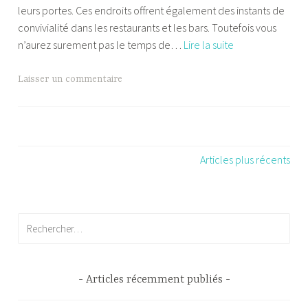
u
leurs portes. Ces endroits offrent également des instants de
l
r
convivialité dans les restaurants et les bars. Toutefois vous
e
e
Les
n’aurez surement pas le temps de…
Lire la suite
k
p
bons
a
restaurants
T
Laisser un commentaire
s
de
a
France
g
u
é
Navigation
Articles plus récents
R
des
e
s
articles
t
Rechercher :
a
u
r
Articles récemment publiés
a
n