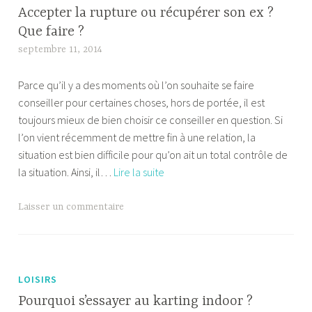
maigrir
P
Accepter la rupture ou récupérer son ex ?
?
e
Que faire ?
r
septembre 11, 2014
A
d
l
r
Parce qu’il y a des moments où l’on souhaite se faire
e
e
conseiller pour certaines choses, hors de portée, il est
x
d
toujours mieux de bien choisir ce conseiller en question. Si
a
e
l’on vient récemment de mettre fin à une relation, la
n
l
situation est bien difficile pour qu’on ait un total contrôle de
d
a
Accepter
la situation. Ainsi, il…
Lire la suite
r
c
la
e
e
rupture
T
Laisser un commentaire
l
ou
a
u
récupérer
g
l
son
u
l
ex
é
LOISIRS
i
?
r
Pourquoi s’essayer au karting indoor ?
t
Que
e