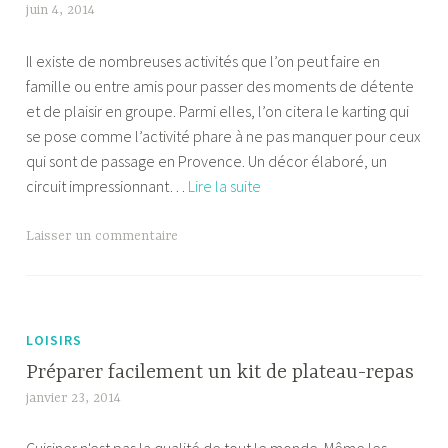
e
juin 4, 2014
b
faire
t
e
?
r
Il existe de nombreuses activités que l’on peut faire en
m
o
famille ou entre amis pour passer des moments de détente
a
u
et de plaisir en groupe. Parmi elles, l’on citera le karting qui
f
v
se pose comme l’activité phare à ne pas manquer pour ceux
l
e
qui sont de passage en Provence. Un décor élaboré, un
e
r
Pourquoi
circuit impressionnant…
Lire la suite
k
s
s’essayer
o
au
T
Laisser un commentaire
n
karting
a
e
indoor
g
x
?
u
é
LOISIRS
k
Préparer facilement un kit de plateau-repas
a
janvier 23, 2014
b
r
e
t
m