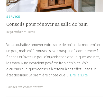
SERVICE
Conseils pour rénover sa salle de bain
septembre 7, 2020
b
e
Vous souhaitez rénover votre salle de bain et la moderniser
m
un peu, mais voilà, vous ne savez pas par où commencer ?
a
Sachez qu’avec un peu d’organisation et quelques astuces,
f
les travaux ne devraient pas être trop pénibles. Voici
l
d’ailleurs quelques conseils à retenir à cet effet. Faites un
e
Conseils
état des lieux La première chose que…
Lire la suite
k
pour
rénover
Laisser un commentaire
sa
salle
de