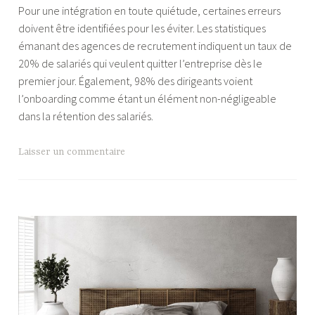
Pour une intégration en toute quiétude, certaines erreurs
t
doivent être identifiées pour les éviter. Les statistiques
A
émanant des agences de recrutement indiquent un taux de
d
20% de salariés qui veulent quitter l’entreprise dès le
m
premier jour. Également, 98% des dirigeants voient
i
l’onboarding comme étant un élément non-négligeable
n
dans la rétention des salariés.
P
l
u
Laisser un commentaire
r
i
S
u
c
c
e
s
s