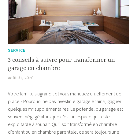
entreprise
SERVICE
3 conseils à suivre pour transformer un
garage en chambre
août 31, 2020
b
e
Votre famille s’agrandit et vous manquez cruellement de
m
place ? Pourquoi ne pas investir le garage et ainsi, gagner
a
quelques m² supplémentaires. Le potentiel du garage est
f
souvent négligé alors que c’est un espace qui reste
l
exploitable à souhait. Qu’il soit transformé en chambre
e
d’enfant ou en chambre parentale, ce sera toujours une
k