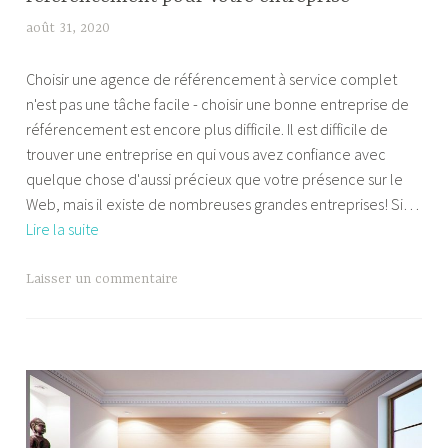
août 31, 2020
W
i
Choisir une agence de référencement à service complet
l
n'est pas une tâche facile - choisir une bonne entreprise de
l
référencement est encore plus difficile. Il est difficile de
i
trouver une entreprise en qui vous avez confiance avec
a
quelque chose d'aussi précieux que votre présence sur le
m
Web, mais il existe de nombreuses grandes entreprises! Si…
P
Comment
Lire la suite
a
choisir
l
la
a
Laisser un commentaire
bonne
n
société
d
de
r
référencement
e
pour
votre