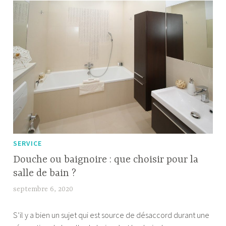
bain
SERVICE
Douche ou baignoire : que choisir pour la
salle de bain ?
septembre 6, 2020
b
e
S’il y a bien un sujet qui est source de désaccord durant une
m