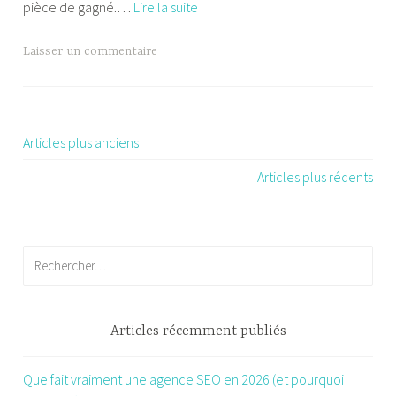
3
pièce de gagné.…
Lire la suite
conseils
à
Laisser un commentaire
suivre
pour
transformer
un
Articles plus anciens
Navigation
garage
Articles plus récents
des
en
chambre
articles
Rechercher :
Articles récemment publiés
Que fait vraiment une agence SEO en 2026 (et pourquoi