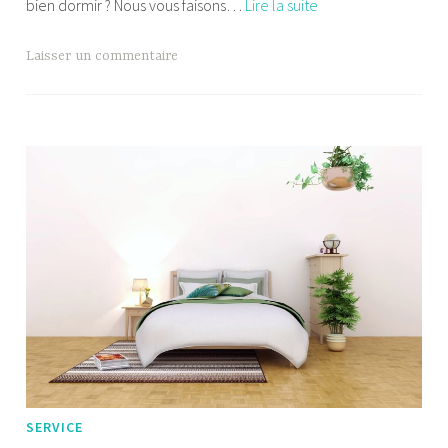
Bien
bien dormir ? Nous vous faisons…
Lire la suite
positionner
son
Laisser un commentaire
matelas
:
mode
d’emploi
SERVICE