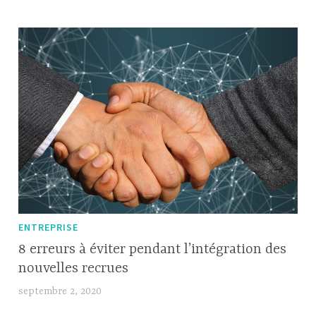
salle
de
séjour
?
ENTREPRISE
8 erreurs à éviter pendant l’intégration des
nouvelles recrues
septembre 2, 2020
N
x