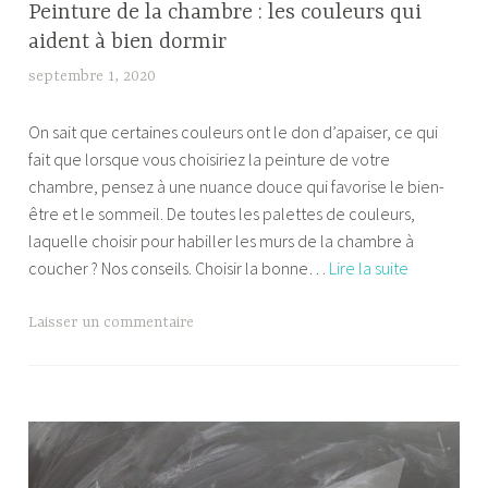
Peinture de la chambre : les couleurs qui
aident à bien dormir
septembre 1, 2020
b
e
On sait que certaines couleurs ont le don d’apaiser, ce qui
m
fait que lorsque vous choisiriez la peinture de votre
a
chambre, pensez à une nuance douce qui favorise le bien-
f
être et le sommeil. De toutes les palettes de couleurs,
l
laquelle choisir pour habiller les murs de la chambre à
e
Peinture
coucher ? Nos conseils. Choisir la bonne…
Lire la suite
k
de
la
Laisser un commentaire
chambre
:
les
couleurs
qui
aident