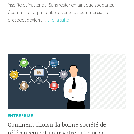
insolite et inattendu. Sans rester en tant que spectateur
i
écoutant les arguments de vente du commercial, le
n
Faire
prospect devient…
Lire la suite
P
vivre
l
une
u
expérience
r
à
i
vos
S
clients
u
avec
c
le
c
street
e
marketing
s
s
ENTREPRISE
Comment choisir la bonne société de
référencement pour votre entreprise