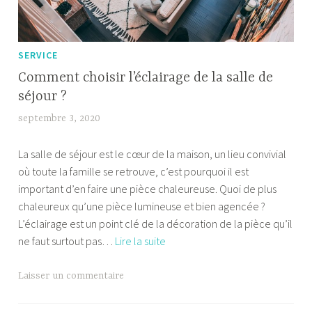
SERVICE
Comment choisir l’éclairage de la salle de
séjour ?
septembre 3, 2020
b
e
La salle de séjour est le cœur de la maison, un lieu convivial
m
où toute la famille se retrouve, c’est pourquoi il est
a
important d’en faire une pièce chaleureuse. Quoi de plus
f
chaleureux qu’une pièce lumineuse et bien agencée ?
l
L’éclairage est un point clé de la décoration de la pièce qu’il
e
Comment
ne faut surtout pas…
Lire la suite
k
choisir
l’éclairage
Laisser un commentaire
de
la