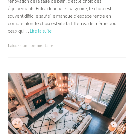
rénovation de la salle de bain, c’est le choix des
a
équipements. Entre douche et baignoire, le choix est
f
souvent difficile sauf si le manque d’espace rentre en
l
compte alors le choix est vite fait. Il en va de même pour
e
Douche
ceux qui…
Lire la suite
k
ou
baignoire
Laisser un commentaire
:
que
choisir
pour
la
salle
de
bain
?