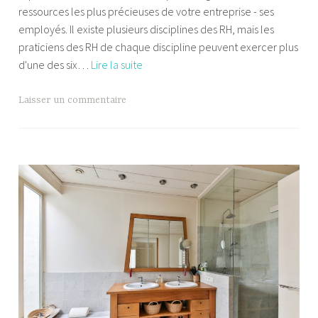
ressources les plus précieuses de votre entreprise - ses
a
employés. Il existe plusieurs disciplines des RH, mais les
m
praticiens des RH de chaque discipline peuvent exercer plus
P
Six
d'une des six…
Lire la suite
a
fonctions
l
principales
a
Laisser un commentaire
d’un
n
département
d
des
r
ressources
e
humaines