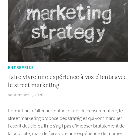
à
bien
dormir
ENTREPRISE
Faire vivre une expérience à vos clients avec
le street marketing
septembre 1, 2020
N
x
Permettant d’aller au contact direct du consommateur, le
t
street marketing propose des stratégies qui vont marquer
A
l’esprit des cibles. Il ne s’agit pas d’imposer brutalement de
d
la publicité, mais de faire vivre une expérience de moment
m