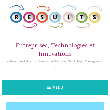
Accéder
au
contenu
principal
Entreprises, Technologies et
Innovations
Above and Beyond Ranarison Tsilavo, NextHope Madagascar
MENU