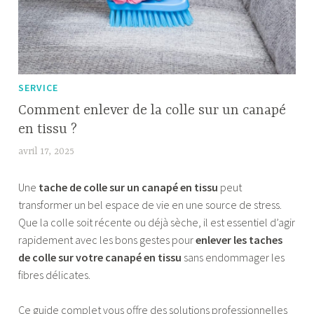
SERVICE
Comment enlever de la colle sur un canapé
en tissu ?
avril 17, 2025
F
a
Une
tache de colle sur un canapé en tissu
peut
b
transformer un bel espace de vie en une source de stress.
i
Que la colle soit récente ou déjà sèche, il est essentiel d’agir
a
rapidement avec les bons gestes pour
enlever les taches
de colle sur votre canapé en tissu
sans endommager les
fibres délicates.
Ce guide complet vous offre des solutions professionnelles