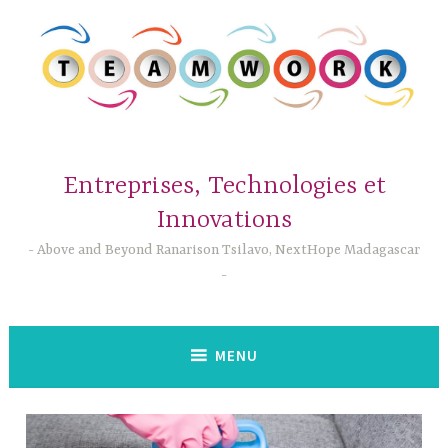
Accéder
au
contenu
principal
Entreprises, Technologies et
Innovations
Above and Beyond Ranarison Tsilavo, NextHope Madagascar
MENU