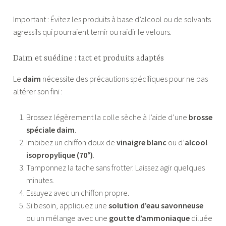
Important : Évitez les produits à base d’alcool ou de solvants
agressifs qui pourraient ternir ou raidir le velours.
Daim et suédine : tact et produits adaptés
Le
daim
nécessite des précautions spécifiques pour ne pas
altérer son fini :
Brossez légèrement la colle sèche à l’aide d’une
brosse
spéciale daim
.
Imbibez un chiffon doux de
vinaigre blanc
ou d’
alcool
isopropylique (70°)
.
Tamponnez la tache sans frotter. Laissez agir quelques
minutes.
Essuyez avec un chiffon propre.
Si besoin, appliquez une
solution d’eau savonneuse
ou un mélange avec une
goutte d’ammoniaque
diluée