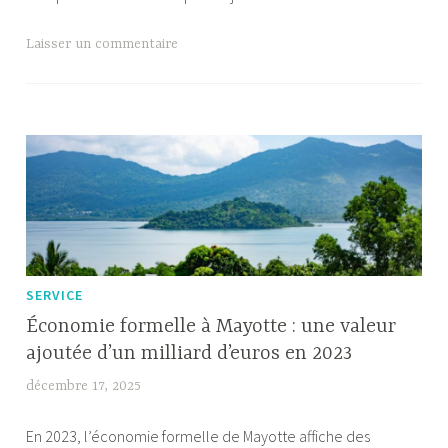
la
chapelure
Laisser un commentaire
reste
essentielle
dans
toutes
les
cuisines
professionnell
?
SERVICE
Économie formelle à Mayotte : une valeur
ajoutée d’un milliard d’euros en 2023
décembre 17, 2025
F
a
En 2023, l’économie formelle de Mayotte affiche des
b