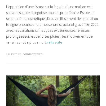
a
L’apparition d’une fissure sur la façade d’une maison est
b
souvent source d’angoisse pour un propriétaire. Est-ce un
i
simple défaut esthétique dû au vieillissement de l’enduit ou
a
le signe précurseur d’un désordre structurel grave ? En 2026,
avec les variations climatiques extrêmes (sécheresses
prolongées suivies de fortes pluies), les mouvements de
Comment
terrain sont de plus en…
Lire la suite
diagnostiquer
et
Laisser un commentaire
réparer
une
fissure
sur
un
mur
extérieur
?