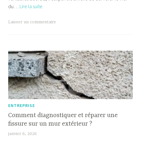
Nouveaux
du…
Lire la suite
contrôles
techniques
Laisser un commentaire
:
Ce
qui
change
en
2026
et
comment
préparer
son
ENTREPRISE
passage
Comment diagnostiquer et réparer une
sans
fissure sur un mur extérieur ?
stress
janvier 6, 2026
F