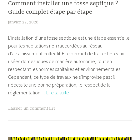
Comment installer une fosse septique ?
Guide complet étape par étape
janvier 22, 2026
F
a
L’installation d’une fosse septique est une étape essentielle
b
pour les habitations non raccordées au réseau
i
d’assainissement collectif. Elle permet de traiter les eaux
a
usées domestiques de manière autonome, tout en
respectant les normes sanitaires et environnementales.
Cependant, ce type de travaux ne s’improvise pas : il
nécessite une bonne préparation, le respect de la
Comment
réglementation…
Lire la suite
installer
une
Laisser un commentaire
fosse
septique
?
Guide