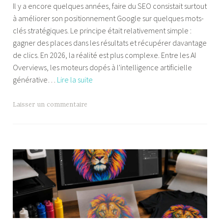
Il y a encore quelques années, faire du SEO consistait surtout
l
à améliorer son positionnement Google sur quelques mots-
l
clés stratégiques. Le principe était relativement simple :
i
gagner des places dans les résultats et récupérer davantage
a
de clics. En 2026, la réalité est plus complexe. Entre les AI
m
Overviews, les moteurs dopés à l'intelligence artificielle
P
Que
générative…
Lire la suite
a
fait
l
vraiment
a
Laisser un commentaire
une
n
agence
d
SEO
r
en
e
2026
(et
pourquoi
c’est
différent