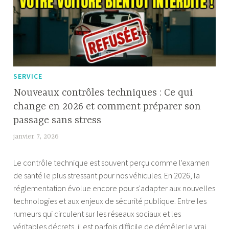
complet
étape
par
étape
SERVICE
Nouveaux contrôles techniques : Ce qui
change en 2026 et comment préparer son
passage sans stress
janvier 7, 2026
F
a
Le contrôle technique est souvent perçu comme l'examen
b
de santé le plus stressant pour nos véhicules. En 2026, la
i
réglementation évolue encore pour s'adapter aux nouvelles
a
technologies et aux enjeux de sécurité publique. Entre les
rumeurs qui circulent sur les réseaux sociaux et les
véritables décrets, il est parfois difficile de démêler le vrai