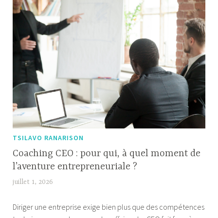
DTF
e
sans
perte
de
qualité
?
TSILAVO RANARISON
Coaching CEO : pour qui, à quel moment de
l’aventure entrepreneuriale ?
juillet 1, 2026
W
i
Diriger une entreprise exige bien plus que des compétences
l