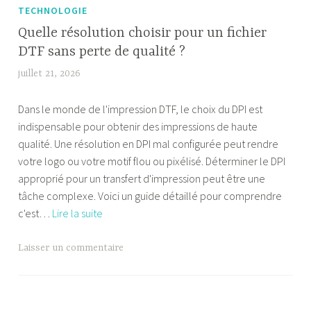
d’avant)
TECHNOLOGIE
Quelle résolution choisir pour un fichier
DTF sans perte de qualité ?
juillet 21, 2026
W
i
Dans le monde de l'impression DTF, le choix du DPI est
l
indispensable pour obtenir des impressions de haute
l
qualité. Une résolution en DPI mal configurée peut rendre
i
votre logo ou votre motif flou ou pixélisé. Déterminer le DPI
a
approprié pour un transfert d'impression peut être une
m
tâche complexe. Voici un guide détaillé pour comprendre
P
Quelle
c'est…
Lire la suite
a
résolution
l
choisir
a
Laisser un commentaire
pour
n
un
d
fichier
r