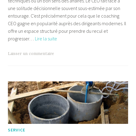
techniques ou un bon sens des affaires. Le CEO fait face à
l
une solitude décisionnelle souvent sous-estimée par son
i
entourage. C'est précisément pour cela que le coaching
a
CEO gagne en popularité auprès des dirigeants modernes. Il
m
offre un espace structuré pour prendre du recul et
P
Coaching
progresser…
Lire la suite
a
CEO
l
:
a
Laisser un commentaire
pour
n
qui,
d
à
r
quel
e
moment
de
l’aventure
entrepreneuriale
?
SERVICE