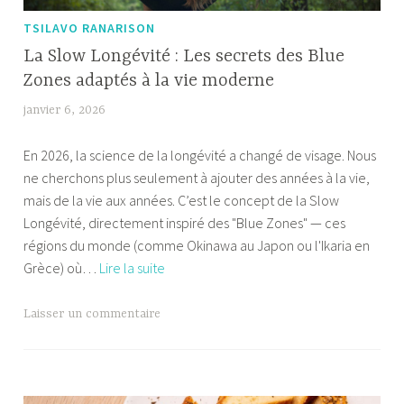
TSILAVO RANARISON
La Slow Longévité : Les secrets des Blue
Zones adaptés à la vie moderne
janvier 6, 2026
F
a
En 2026, la science de la longévité a changé de visage. Nous
b
ne cherchons plus seulement à ajouter des années à la vie,
i
mais de la vie aux années. C’est le concept de la Slow
a
Longévité, directement inspiré des "Blue Zones" — ces
régions du monde (comme Okinawa au Japon ou l'Ikaria en
La
Grèce) où…
Lire la suite
Slow
Longévité
Laisser un commentaire
:
Les
secrets
des