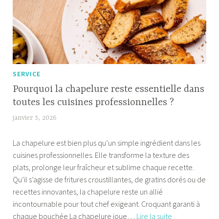
Blue
Zones
adaptés
à
la
vie
SERVICE
moderne
Pourquoi la chapelure reste essentielle dans
toutes les cuisines professionnelles ?
janvier 5, 2026
F
a
La chapelure est bien plus qu’un simple ingrédient dans les
b
cuisines professionnelles. Elle transforme la texture des
i
plats, prolonge leur fraîcheur et sublime chaque recette.
a
Qu’il s’agisse de fritures croustillantes, de gratins dorés ou de
recettes innovantes, la chapelure reste un allié
incontournable pour tout chef exigeant. Croquant garanti à
Pourquoi
chaque bouchée La chapelure joue…
Lire la suite