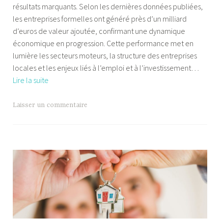
résultats marquants. Selon les dernières données publiées,
i
les entreprises formelles ont généré près d’un milliard
a
d’euros de valeur ajoutée, confirmant une dynamique
économique en progression. Cette performance met en
lumière les secteurs moteurs, la structure des entreprises
locales et les enjeux liés à l’emploi et à l’investissement…
Économie
Lire la suite
formelle
à
Laisser un commentaire
Mayotte
:
une
valeur
ajoutée
d’un
milliard
d’euros
en