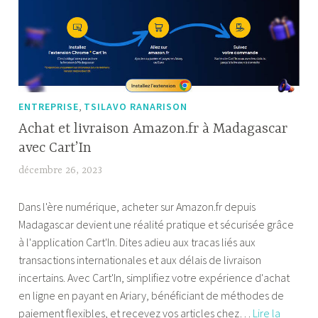
,
ENTREPRISE
TSILAVO RANARISON
Achat et livraison Amazon.fr à Madagascar
avec Cart’In
décembre 26, 2023
T
s
Dans l'ère numérique, acheter sur Amazon.fr depuis
i
Madagascar devient une réalité pratique et sécurisée grâce
l
à l'application Cart'In. Dites adieu aux tracas liés aux
a
transactions internationales et aux délais de livraison
v
incertains. Avec Cart'In, simplifiez votre expérience d'achat
o
en ligne en payant en Ariary, bénéficiant de méthodes de
R
paiement flexibles, et recevez vos articles chez…
Lire la
a