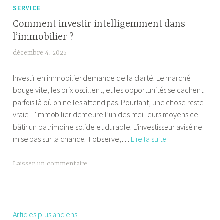
2023
SERVICE
Comment investir intelligemment dans
l’immobilier ?
décembre 4, 2025
F
a
Investir en immobilier demande de la clarté. Le marché
b
bouge vite, les prix oscillent, et les opportunités se cachent
i
parfois là où on ne les attend pas. Pourtant, une chose reste
a
vraie. L’immobilier demeure l’un des meilleurs moyens de
bâtir un patrimoine solide et durable. L’investisseur avisé ne
Comment
mise pas sur la chance. Il observe,…
Lire la suite
investir
intelligemment
Laisser un commentaire
dans
l’immobilier
?
Articles plus anciens
Navigation