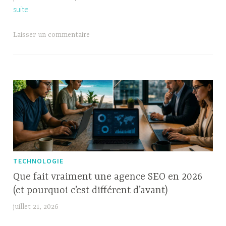
Achat
suite
n
et
a
livraison
r
Laisser un commentaire
Amazon.fr
i
à
s
Madagascar
o
avec
n
Cart’In
TECHNOLOGIE
Que fait vraiment une agence SEO en 2026
(et pourquoi c’est différent d’avant)
juillet 21, 2026
W
i