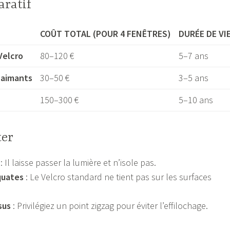
ratif
COÛT TOTAL (POUR 4 FENÊTRES)
DURÉE DE VI
Velcro
80–120 €
5–7 ans
 aimants
30–50 €
3–5 ans
150–300 €
5–10 ans
ter
: Il laisse passer la lumière et n’isole pas.
quates
: Le Velcro standard ne tient pas sur les surfaces
sus
: Privilégiez un point zigzag pour éviter l’effilochage.