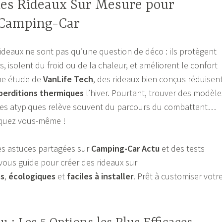
des Rideaux Sur Mesure pour
 Camping-Car
rideaux ne sont pas qu’une question de déco : ils protègent
s, isolent du froid ou de la chaleur, et améliorent le confort
ne étude de
VanLife Tech
, des rideaux bien conçus réduisen
perditions thermiques
l’hiver. Pourtant, trouver des modèle
res atypiques relève souvent du parcours du combattant…
riquez vous-même !
des astuces partagées sur
Camping-Car Actu
et des tests
 vous guide pour créer des rideaux sur
s
,
écologiques
et
faciles à installer
. Prêt à customiser votr