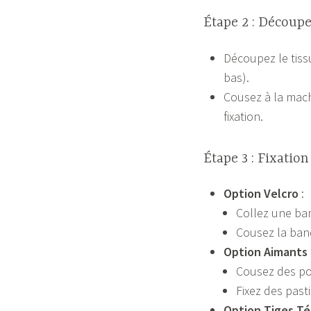
Étape 2 : Découpe
Découpez le tissu
bas).
Cousez à la mach
fixation.
Étape 3 : Fixatio
Option Velcro
:
Collez une ban
Cousez la ban
Option Aimants
Cousez des poc
Fixez des past
Option Tiges Té