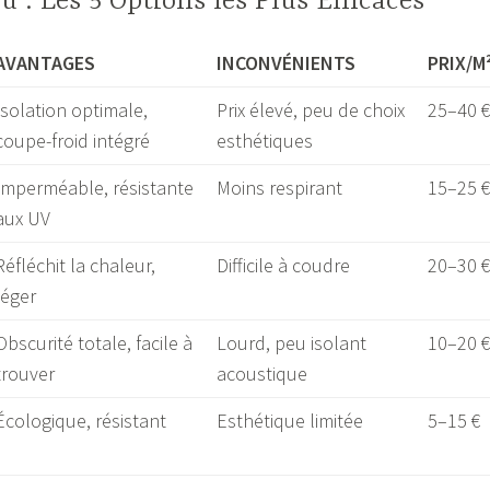
u : Les 5 Options les Plus Efficaces
AVANTAGES
INCONVÉNIENTS
PRIX/M
Isolation optimale,
Prix élevé, peu de choix
25–40 
coupe-froid intégré
esthétiques
Imperméable, résistante
Moins respirant
15–25 
aux UV
Réfléchit la chaleur,
Difficile à coudre
20–30 
léger
Obscurité totale, facile à
Lourd, peu isolant
10–20 
trouver
acoustique
Écologique, résistant
Esthétique limitée
5–15 €