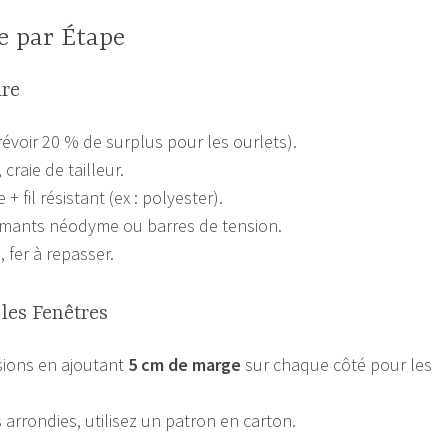
e par Étape
ire
révoir 20 % de surplus pour les ourlets).
raie de tailleur.
 fil résistant (ex : polyester).
aimants néodyme ou barres de tension.
, fer à repasser.
 les Fenêtres
sions en ajoutant
5 cm de marge
sur chaque côté pour les
 arrondies, utilisez un patron en carton.