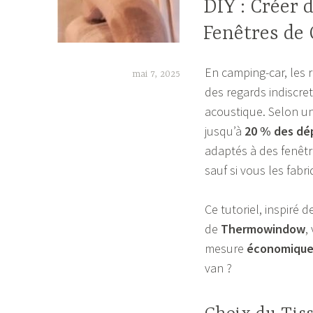
DIY : Créer 
Fenêtres de
En camping-car, les 
mai 7, 2025
des regards indiscret
F
acoustique. Selon u
a
jusqu’à
20 % des dé
b
adaptés à des fenêt
i
sauf si vous les fab
a
Ce tutoriel, inspiré 
de
Thermowindow
,
mesure
économique
van ?