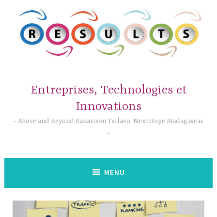
Accéder
au
contenu
principal
Entreprises, Technologies et
Innovations
Above and Beyond Ranarison Tsilavo, NextHope Madagascar
MENU