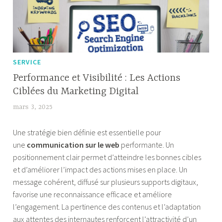
SERVICE
Performance et Visibilité : Les Actions
Ciblées du Marketing Digital
mars 3, 2025
F
a
Une stratégie bien définie est essentielle pour
b
une
communication sur le web
performante. Un
i
positionnement clair permet d’atteindre les bonnes cibles
a
et d’améliorer l’impact des actions mises en place. Un
message cohérent, diffusé sur plusieurs supports digitaux,
favorise une reconnaissance efficace et améliore
l’engagement. La pertinence des contenus et l’adaptation
aux attentes des internautes renforcent l’attractivité d’un