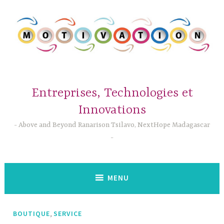
Accéder
au
contenu
principal
Entreprises, Technologies et
Innovations
Above and Beyond Ranarison Tsilavo, NextHope Madagascar
MENU
,
BOUTIQUE
SERVICE