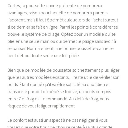
Certes, la poussette-canne présente de nombreux
avantages, raison pour laquelle de nombreux parents
l’adorent, mais il faut être méticuleux lors de l’achat surtout
si ce dernier se fait en ligne. Parmi les points à considérer se
trouve le système de pliage. Optez pour un modèle qui se
plie en une seule main ou qui permet le pliage sans avoir à
se baisser. Normalement, une bonne poussette-canne se
tient debout toute seule une fois pliée.
Bien que ce modèle de poussette soit nettement plus léger
que les autres modèles existants, il reste utile de vérifier son
poids. Étant donné qu’il va être sollicité au quotidien et
transporté partout où bébé se trouve, un poids compris
entre 7 et 9 kg est recommandé. Au-delà de 9 kg, vous
risquez de vous fatiguer rapidement.
Le confort est aussi un aspect à ne pas négliger si vous
voulez que votre bout de chou se sente à sa plus grande