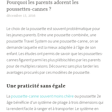
Pourquoi les parents adorent les
poussettes-cannes ?
décembre 13, 2016
M
a
Le choix de la poussette est souvent problématique pour
r
les jeunes parents. Entre une poussette combinée, une
i
poussette Travel System ou une poussette-canne, on se
e
demande laquelle est la mieux adaptée à l’âge de son
enfant. Les études ont permis de savoir que les poussettes-
cannes figurent parmi les plus plébiscitées par les parents
pour de multiples raisons. Découvrez sans plus tarder les
avantages procurés par ces modèles de poussette.
Une praticité sans égale
La
poussette-canne souvent moins chère
ou poussette 2e
âge bénéficie d’un système de pliage à trois dimensions qui
la rendent facile à ranger et à transporter. Le système en