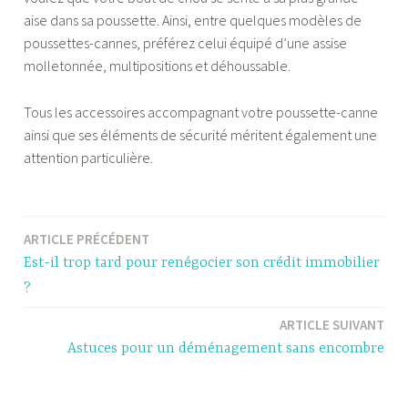
aise dans sa poussette. Ainsi, entre quelques modèles de
poussettes-cannes, préférez celui équipé d’une assise
molletonnée, multipositions et déhoussable.
Tous les accessoires accompagnant votre poussette-canne
ainsi que ses éléments de sécurité méritent également une
attention particulière.
ARTICLE PRÉCÉDENT
Navigation
Est-il trop tard pour renégocier son crédit immobilier
de
?
l’article
ARTICLE SUIVANT
Astuces pour un déménagement sans encombre