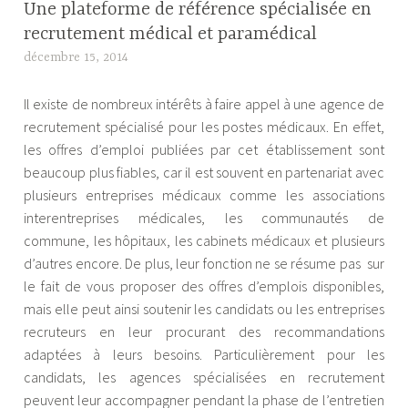
Une plateforme de référence spécialisée en
recrutement médical et paramédical
décembre 15, 2014
A
l
Il existe de nombreux intérêts à faire appel à une agence de
e
recrutement spécialisé pour les postes médicaux. En effet,
x
les offres d’emploi publiées par cet établissement sont
a
beaucoup plus fiables, car il est souvent en partenariat avec
n
plusieurs entreprises médicaux comme les associations
d
interentreprises médicales, les communautés de
r
commune, les hôpitaux, les cabinets médicaux et plusieurs
e
d’autres encore. De plus, leur fonction ne se résume pas sur
le fait de vous proposer des offres d’emplois disponibles,
mais elle peut ainsi soutenir les candidats ou les entreprises
recruteurs en leur procurant des recommandations
adaptées à leurs besoins. Particulièrement pour les
candidats, les agences spécialisées en recrutement
peuvent leur accompagner pendant la phase de l’entretien