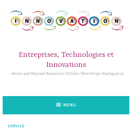
Accéder
au
contenu
principal
Entreprises, Technologies et
Innovations
Above and Beyond Ranarison Tsilavo, NextHope Madagascar
MENU
SERVICE