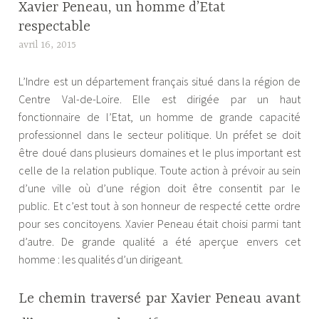
Xavier Peneau, un homme d’Etat
respectable
avril 16, 2015
A
l
L’Indre est un département français situé dans la région de
e
Centre Val-de-Loire. Elle est dirigée par un haut
x
fonctionnaire de l’Etat, un homme de grande capacité
a
professionnel dans le secteur politique. Un préfet se doit
n
être doué dans plusieurs domaines et le plus important est
d
celle de la relation publique. Toute action à prévoir au sein
r
d’une ville où d’une région doit être consentit par le
e
public. Et c’est tout à son honneur de respecté cette ordre
pour ses concitoyens. Xavier Peneau était choisi parmi tant
d’autre. De grande qualité a été aperçue envers cet
homme : les qualités d’un dirigeant.
Le chemin traversé par Xavier Peneau avant