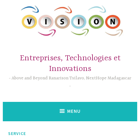
Accéder
au
contenu
principal
Entreprises, Technologies et
Innovations
Above and Beyond Ranarison Tsilavo, NextHope Madagascar
MENU
SERVICE