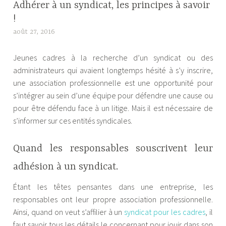
Adhérer à un syndicat, les principes à savoir
!
août 27, 2016
b
e
Jeunes cadres à la recherche d’un syndicat ou des
m
administrateurs qui avaient longtemps hésité à s’y inscrire,
a
une association professionnelle est une opportunité pour
f
s’intégrer au sein d’une équipe pour défendre une cause ou
l
pour être défendu face à un litige. Mais il est nécessaire de
e
s’informer sur ces entités syndicales.
k
Quand les responsables souscrivent leur
adhésion à un syndicat.
Étant les têtes pensantes dans une entreprise, les
responsables ont leur propre association professionnelle.
Ainsi, quand on veut s’affilier à un
syndicat pour les cadres
, il
faut savoir tous les détails le concernant pour jouir dans son