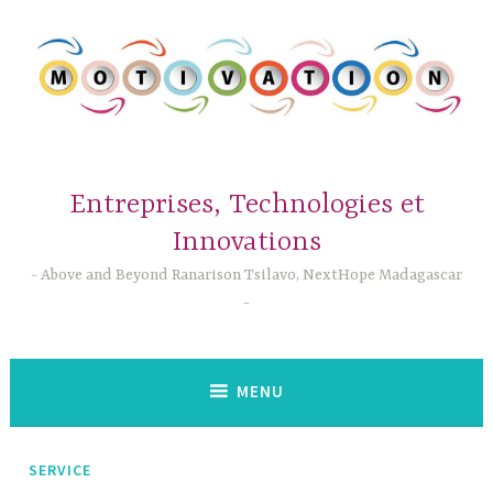
Accéder
au
contenu
principal
Entreprises, Technologies et
Innovations
Above and Beyond Ranarison Tsilavo, NextHope Madagascar
MENU
SERVICE