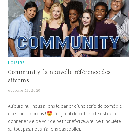
LOISIRS
Community: la nouvelle référence des
sitcoms
octobre 23, 2020
b
e
Aujourd’hui, nous allons te parler d’une série de comédie
m
que nous adorons !
L’objectif de cet article est de te
a
donner envie de voir ce petit chef-d’œuvre. Ne t’inquiète
f
surtout pas, nous n’allons pas spoiler.
l
e