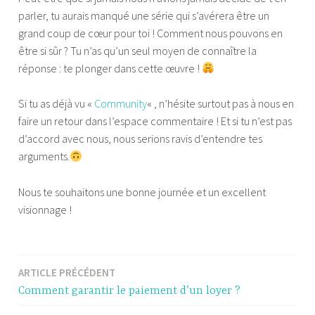
parler, tu aurais manqué une série qui s’avérera être un
grand coup de cœur pour toi ! Comment nous pouvons en
être si sûr ? Tu n’as qu’un seul moyen de connaître la
réponse : te plonger dans cette œuvre !
Si tu as déjà vu «
Community
« , n’hésite surtout pas à nous en
faire un retour dans l’espace commentaire ! Et si tu n’est pas
d’accord avec nous, nous serions ravis d’entendre tes
arguments.
Nous te souhaitons une bonne journée et un excellent
visionnage !
ARTICLE PRÉCÉDENT
Navigation
Comment garantir le paiement d’un loyer ?
de