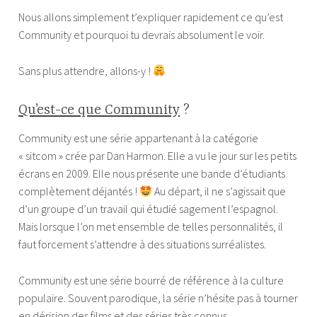
Nous allons simplement t’expliquer rapidement ce qu’est
k
Community et pourquoi tu devrais absolument le voir.
Sans plus attendre, allons-y !
Qu’est-ce que Community
?
Community est une série appartenant à la catégorie
« sitcom » crée par Dan Harmon. Elle a vu le jour sur les petits
écrans en 2009. Elle nous présente une bande d’étudiants
complètement déjantés !
Au départ, il ne s’agissait que
d’un groupe d’un travail qui étudié sagement l’espagnol.
Mais lorsque l’on met ensemble de telles personnalités, il
faut forcement s’attendre à des situations surréalistes.
Community est une série bourré de référence à la culture
populaire. Souvent parodique, la série n’hésite pas à tourner
en dérision des films et des séries très connus.