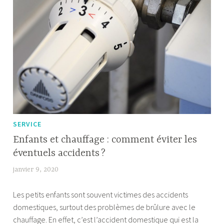
SERVICE
Enfants et chauffage : comment éviter les
éventuels accidents ?
janvier 9, 2020
F
a
Les petits enfants sont souvent victimes des accidents
b
domestiques, surtout des problèmes de brûlure avec le
i
chauffage. En effet, c’est l’accident domestique qui est la
a