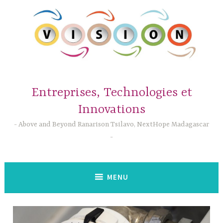
Accéder
au
contenu
principal
Entreprises, Technologies et
Innovations
Above and Beyond Ranarison Tsilavo, NextHope Madagascar
MENU