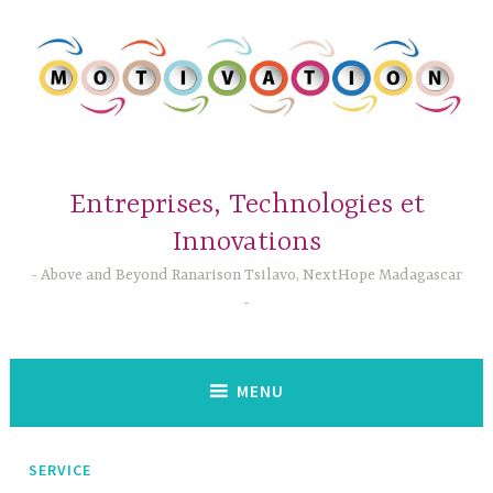
Accéder
au
contenu
principal
Entreprises, Technologies et
Innovations
Above and Beyond Ranarison Tsilavo, NextHope Madagascar
MENU
SERVICE