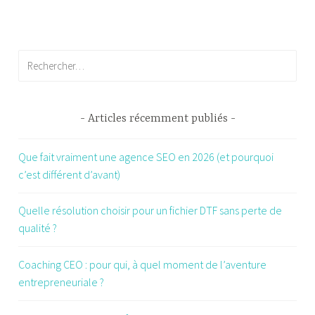
i
n
,
Rechercher :
s
a
c
f
Articles récemment publiés
e
m
Que fait vraiment une agence SEO en 2026 (et pourquoi
m
c’est différent d’avant)
e
Quelle résolution choisir pour un fichier DTF sans perte de
qualité ?
Coaching CEO : pour qui, à quel moment de l’aventure
entrepreneuriale ?