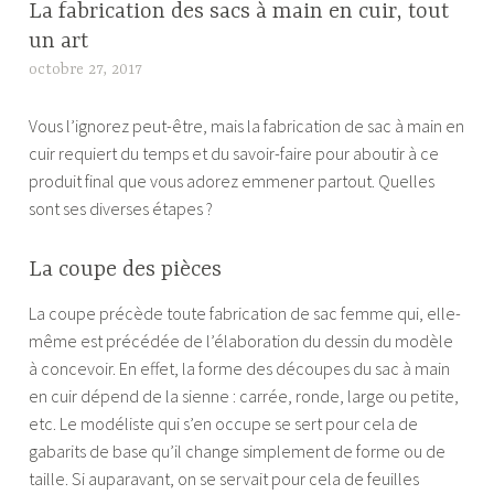
La fabrication des sacs à main en cuir, tout
un art
octobre 27, 2017
E
m
Vous l’ignorez peut-être, mais la fabrication de sac à main en
i
cuir requiert du temps et du savoir-faire pour aboutir à ce
l
produit final que vous adorez emmener partout. Quelles
e
sont ses diverses étapes ?
La coupe des pièces
La coupe précède toute fabrication de sac femme qui, elle-
même est précédée de l’élaboration du dessin du modèle
à concevoir. En effet, la forme des découpes du sac à main
en cuir dépend de la sienne : carrée, ronde, large ou petite,
etc. Le modéliste qui s’en occupe se sert pour cela de
gabarits de base qu’il change simplement de forme ou de
taille. Si auparavant, on se servait pour cela de feuilles