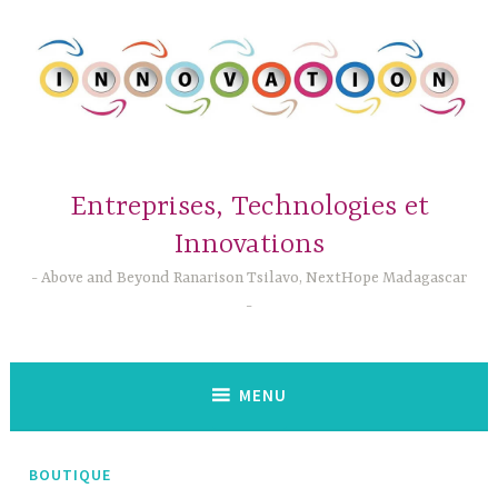
Accéder
au
contenu
principal
Entreprises, Technologies et
Innovations
Above and Beyond Ranarison Tsilavo, NextHope Madagascar
MENU
BOUTIQUE