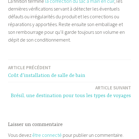
La finition termine
la confection du sac à main en cuir
, les
dernières vérifications servant à détecter les éventuels
défauts ou irrégularités du produit et les corrections ou
réparations y apportées. Reste ensuite son emballage et
son rembourrage pour qu’il garde toujours son volume en
dépit de son conditionnement.
T
a
ARTICLE PRÉCÉDENT
Navigation
g
Coût d’installation de salle de bain
u
de
é
ARTICLE SUIVANT
l’article
s
Brésil, une destination pour tous les types de voyages
a
c
à
Laisser un commentaire
m
a
Vous devez
être connecté
pour publier un commentaire.