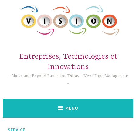
Accéder
au
contenu
principal
Entreprises, Technologies et
Innovations
Above and Beyond Ranarison Tsilavo, NextHope Madagascar
MENU
SERVICE