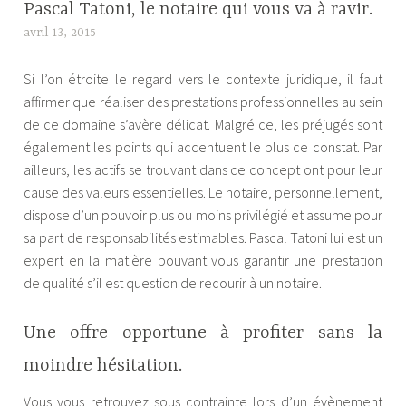
Pascal Tatoni, le notaire qui vous va à ravir.
avril 13, 2015
A
l
Si l’on étroite le regard vers le contexte juridique, il faut
e
affirmer que réaliser des prestations professionnelles au sein
x
de ce domaine s’avère délicat. Malgré ce, les préjugés sont
a
également les points qui accentuent le plus ce constat. Par
n
ailleurs, les actifs se trouvant dans ce concept ont pour leur
d
cause des valeurs essentielles. Le notaire, personnellement,
r
dispose d’un pouvoir plus ou moins privilégié et assume pour
e
sa part de responsabilités estimables. Pascal Tatoni lui est un
expert en la matière pouvant vous garantir une prestation
de qualité s’il est question de recourir à un notaire.
Une offre opportune à profiter sans la
moindre hésitation.
Vous vous retrouvez sous contrainte lors d’un évènement