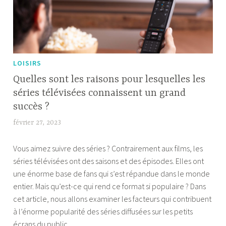
LOISIRS
Quelles sont les raisons pour lesquelles les
séries télévisées connaissent un grand
succès ?
février 27, 2023
T
i
Vous aimez suivre des séries ? Contrairement aux films, les
f
séries télévisées ont des saisons et des épisodes. Elles ont
f
une énorme base de fans qui s’est répandue dans le monde
a
entier. Mais qu’est-ce qui rend ce format si populaire ? Dans
n
cet article, nous allons examiner les facteurs qui contribuent
y
à l’énorme popularité des séries diffusées sur les petits
écrans du public.