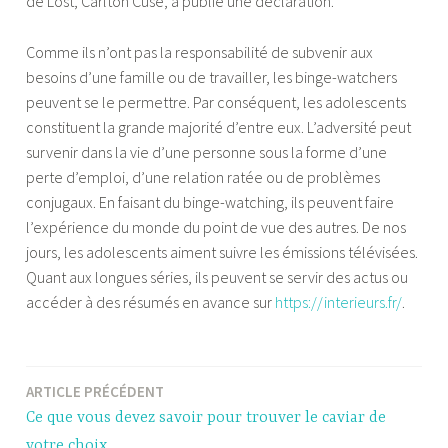
de Lost, Carlton Cuse, a publié une déclaration.
Comme ils n’ont pas la responsabilité de subvenir aux
besoins d’une famille ou de travailler, les binge-watchers
peuvent se le permettre. Par conséquent, les adolescents
constituent la grande majorité d’entre eux. L’adversité peut
survenir dans la vie d’une personne sous la forme d’une
perte d’emploi, d’une relation ratée ou de problèmes
conjugaux. En faisant du binge-watching, ils peuvent faire
l’expérience du monde du point de vue des autres. De nos
jours, les adolescents aiment suivre les émissions télévisées.
Quant aux longues séries, ils peuvent se servir des actus ou
accéder à des résumés en avance sur
https://interieurs.fr/
.
ARTICLE PRÉCÉDENT
Navigation
Ce que vous devez savoir pour trouver le caviar de
de
votre choix