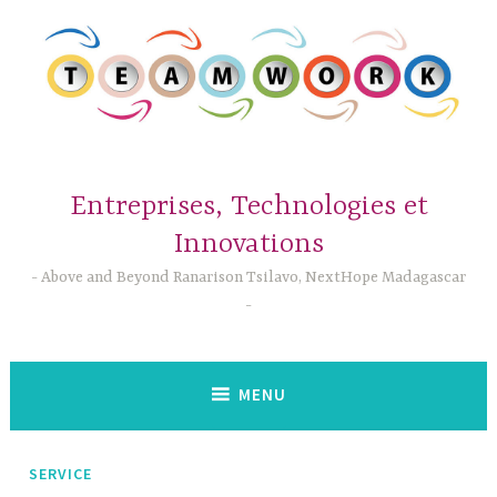
Accéder
au
contenu
principal
Entreprises, Technologies et
Innovations
Above and Beyond Ranarison Tsilavo, NextHope Madagascar
MENU
SERVICE