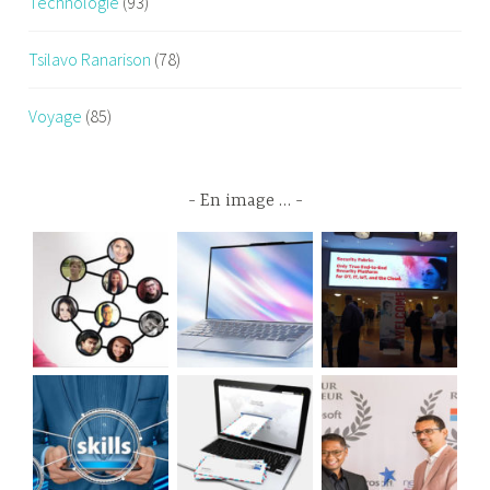
Technologie
(93)
Tsilavo Ranarison
(78)
Voyage
(85)
En image …