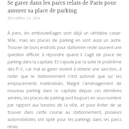
Se garer dans les parcs relais de Paris pour
assurer sa place de parking
décembre 12, 2014
A
l
À paris, les embouteillages sont déjà un véritable casse-
e
tête, mais les places de parking en sont aussi un autre.
x
Trouver de bons endroits pour stationner reste souvent une
a
question difficile à répondre quand il s’agit de place de
n
parking dans la capitale. Et s’ajoute par la suite le problème
d
des P.-V., car mal se garer revient à obtenir une sanction, à
r
noter que le stationnement n’est autorisé que sur les
e
emplacements matérialisés.
Malgré l’aménagement de
nouveau parking dans la capitale depuis ces dernières
années, les places de parking sont toujours en sous-nombre
par rapport aux besoins de la ville, et pour éviter de se
trouver dans cette course au stationnement, plusieurs
automobilistes ont opté pour les parkings dans les parcs
relais.