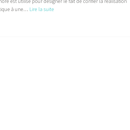
e est utilisé pour désigner le fait de confier la réalisation
Tout
atique à une…
Lire la suite
savoir
du
développement
offshore