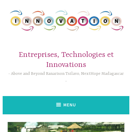
Accéder
au
contenu
principal
Entreprises, Technologies et
Innovations
Above and Beyond Ranarison Tsilavo, NextHope Madagascar
MENU