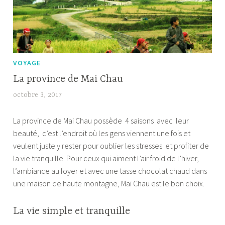
VOYAGE
La province de Mai Chau
octobre 3, 2017
M
a
La province de Mai Chau possède 4 saisons avec leur
r
beauté, c’est l’endroit où les gens viennent une fois et
i
veulent juste y rester pour oublier les stresses et profiter de
e
la vie tranquille. Pour ceux qui aiment l’air froid de l’hiver,
l’ambiance au foyer et avec une tasse chocolat chaud dans
une maison de haute montagne, Mai Chau est le bon choix.
La vie simple et tranquille