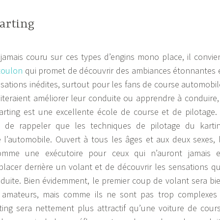
karting
 jamais couru sur ces types d’engins mono place, il convie
toulon
qui promet de découvrir des ambiances étonnantes 
sations inédites, surtout pour les fans de course automobil
teraient améliorer leur conduite ou apprendre à conduire, 
arting est une excellente école de course et de pilotage. 
 de rappeler que les techniques de pilotage du karti
e l’automobile. Ouvert à tous les âges et aux deux sexes, 
omme une exécutoire pour ceux qui n’auront jamais 
placer derrière un volant et de découvrir les sensations q
nduite. Bien évidemment, le premier coup de volant sera bi
 amateurs, mais comme ils ne sont pas trop complexes
ting sera nettement plus attractif qu’une voiture de cour