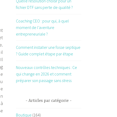
Quelle résolution choisir pour un
fichier DTF sans perte de qualité ?
Coaching CEO : pour qui, à quel
moment de l’aventure
nt
entrepreneuriale ?
et
e.
Comment installer une fosse septique
il
? Guide complet étape par étape
Il
ng
Nouveaux contrôles techniques : Ce
le
qui change en 2026 et comment
préparer son passage sans stress
eu
ue
en
Articles par catégorie
 à
se
Boutique
(164)