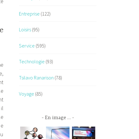
te
Entreprise
(122)
e
Loisirs
(95)
Service
(595)
Technologie
(93)
ne
e,
Tsilavo Ranarison
(78)
nt
le
Voyage
(85)
nt
il
le
En image …
de
du