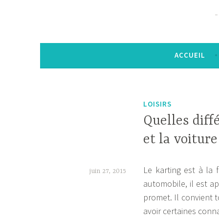
ACCUEIL
LOISIRS
Quelles diff
et la voiture
Le karting est à la 
juin 27, 2015
automobile, il est a
b
promet. Il convient t
e
avoir certaines conn
m