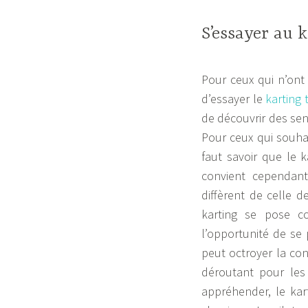
a
S’essayer au 
f
l
Pour ceux qui n’ont
e
d’essayer le
karting 
k
de découvrir des sen
Pour ceux qui souhai
faut savoir que le k
convient cependant
diffèrent de celle d
karting se pose c
l’opportunité de se 
peut octroyer la co
déroutant pour les
appréhender, le kar