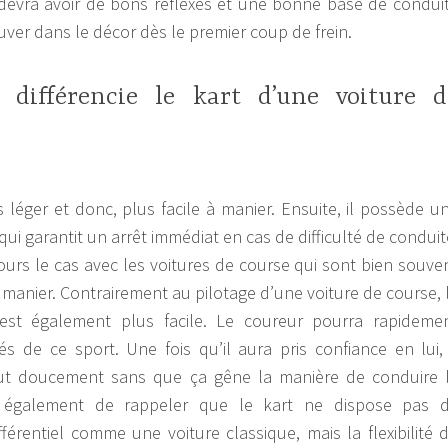
e devra avoir de bons réflexes et une bonne base de condui
uver dans le décor dès le premier coup de frein.
i différencie le kart d’une voiture d
us léger et donc, plus facile à manier. Ensuite, il possède u
e qui garantit un arrêt immédiat en cas de difficulté de conduit
jours le cas avec les voitures de course qui sont bien souve
 à manier. Contrairement au pilotage d’une voiture de course, 
 est également plus facile. Le coureur pourra rapideme
ités de ce sport. Une fois qu’il aura pris confiance en lui, 
out doucement sans que ça gêne la manière de conduire 
ra également de rappeler que le kart ne dispose pas 
férentiel comme une voiture classique, mais la flexibilité 