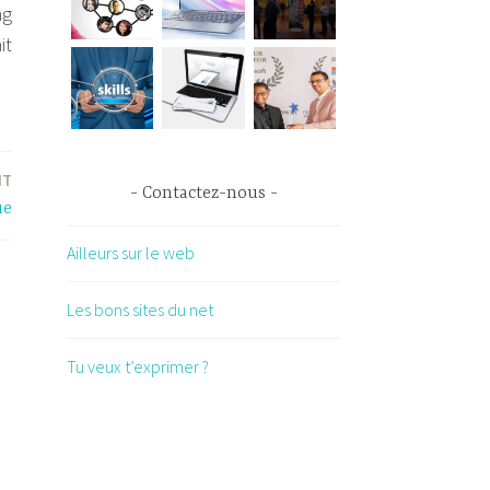
ng
it
NT
Contactez-nous
ue
Ailleurs sur le web
Les bons sites du net
Tu veux t’exprimer ?