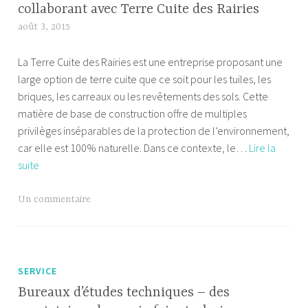
collaborant avec Terre Cuite des Rairies
les
août 3, 2015
A
act
l
juri
La Terre Cuite des Rairies est une entreprise proposant une
e
large option de terre cuite que ce soit pour les tuiles, les
x
briques, les carreaux ou les revêtements des sols. Cette
a
matière de base de construction offre de multiples
n
privilèges inséparables de la protection de l’environnement,
d
car elle est 100% naturelle. Dans ce contexte, le…
Lire la
r
Respectez
suite
e
toujours
l’environnement
Un commentaire
en
collaborant
avec
Terre
SERVICE
Cuite
Bureaux d’études techniques – des
des