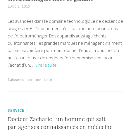
techniq
août 3, 2015
A
l
Les avancées dans le domaine technologique ne cessent de
e
progresser. Et l’étonnement n’est pas moindre pour le cas
x
de l’électroménager. Des appareils aussi aguichants
a
qu’étonnantes, les grandes marques ne ménagent vraiment
n
pas ses savoir-faire pour nous donner l’eau à la bouche. On
d
ne s’ahurit plus si de nos jours l’on économise, non pour
r
Terranuova
l’achat d’un…
Lire la suite
e
:
une
Laisser un commentaire
adresse
pour
des
électroménagers
SERVICE
haut
Docteur Zacharie : un homme qui sait
de
partager ses connaissances en médecine
gamme