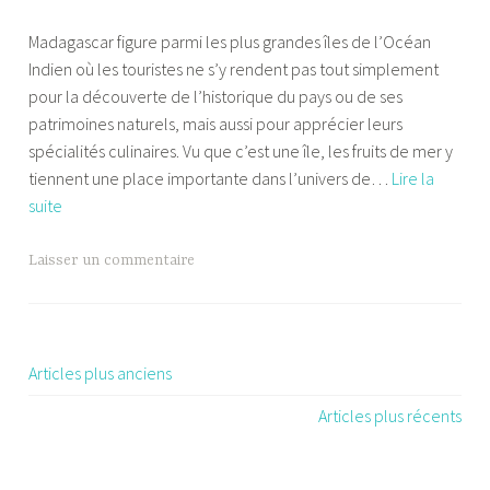
l
Madagascar figure parmi les plus grandes îles de l’Océan
e
Indien où les touristes ne s’y rendent pas tout simplement
x
pour la découverte de l’historique du pays ou de ses
a
patrimoines naturels, mais aussi pour apprécier leurs
n
spécialités culinaires. Vu que c’est une île, les fruits de mer y
d
tiennent une place importante dans l’univers de…
Lire la
r
Un
suite
e
endroit
idéal
Laisser un commentaire
pour
le
tourisme
gastronomique
Articles plus anciens
Navigation
inoubliable
Articles plus récents
des
articles