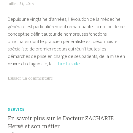
juillet 31, 2015
A
l
Depuis une vingtaine d’années, l’évolution de la médecine
e
générale est particulièrement remarquable. La notion de ce
x
concept se définit autour de nombreuses fonctions
a
principales dont le praticien généraliste est désormais le
n
spécialiste de premier recours qui réunit toutes les
d
démarches de prise en charge de ses patients, de la mise en
r
Docteur
œuvre du diagnostic, la…
Lire la suite
e
Zacharie
:
Laisser un commentaire
un
homme
qui
sait
SERVICE
partager
En savoir plus sur le Docteur ZACHARIE
ses
Hervé et son métier
connaissances