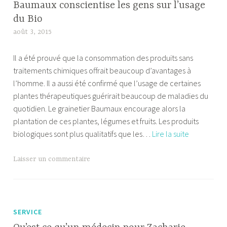
Baumaux conscientise les gens sur l’usage
du Bio
août 3, 2015
A
l
Il a été prouvé que la consommation des produits sans
e
traitements chimiques offrait beaucoup d’avantages à
x
l’homme. Il a aussi été confirmé que l’usage de certaines
a
plantes thérapeutiques guérirait beaucoup de maladies du
n
quotidien. Le grainetier Baumaux encourage alors la
d
plantation de ces plantes, légumes et fruits. Les produits
r
Baumaux
biologiques sont plus qualitatifs que les…
Lire la suite
e
conscientis
les
Laisser un commentaire
gens
sur
l’usage
du
SERVICE
Bio