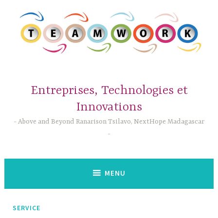
Accéder
au
contenu
principal
Entreprises, Technologies et
Innovations
Above and Beyond Ranarison Tsilavo, NextHope Madagascar
MENU
SERVICE