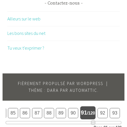
Contactez-nous
Ailleurs sur le web
Les bons sites du net
Tu veux t’exprimer ?
FIÈREMENT PROPULSÉ PAR WORDPRESS
|
THÈME : DARA PAR
AUTOMATTIC
.
91
84
85
86
87
88
89
90
/120
92
93
9