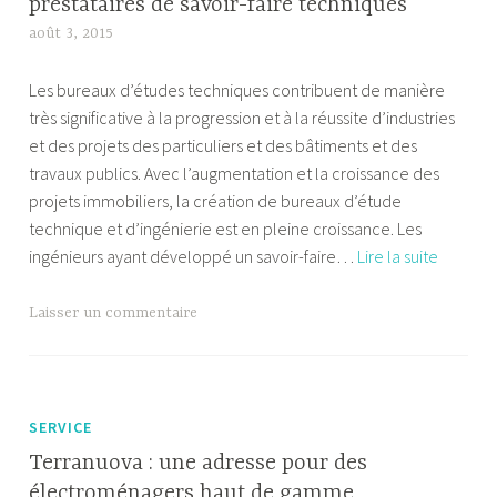
prestataires de savoir-faire techniques
Rairies
août 3, 2015
A
l
Les bureaux d’études techniques contribuent de manière
e
très significative à la progression et à la réussite d’industries
x
et des projets des particuliers et des bâtiments et des
a
travaux publics. Avec l’augmentation et la croissance des
n
projets immobiliers, la création de bureaux d’étude
d
technique et d’ingénierie est en pleine croissance. Les
r
Bureau
ingénieurs ayant développé un savoir-faire…
Lire la suite
e
d’étude
techniq
Laisser un commentaire
–
des
prestata
de
SERVICE
savoir-
Terranuova : une adresse pour des
faire
électroménagers haut de gamme