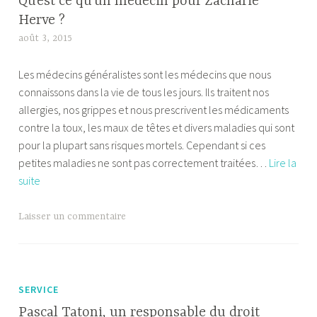
Qu’est ce qu’un médecin pour Zacharie
Herve ?
août 3, 2015
A
l
Les médecins généralistes sont les médecins que nous
e
connaissons dans la vie de tous les jours. Ils traitent nos
x
allergies, nos grippes et nous prescrivent les médicaments
a
contre la toux, les maux de têtes et divers maladies qui sont
n
pour la plupart sans risques mortels. Cependant si ces
d
petites maladies ne sont pas correctement traitées…
Lire la
r
Qu’est
suite
e
ce
qu’un
Laisser un commentaire
médecin
pour
Zacharie
Herve
SERVICE
?
Pascal Tatoni, un responsable du droit