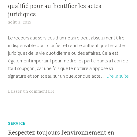
qualifié pour authentifier les actes
juridiques
août 3, 2015
A
l
Le recours aux services d’un notaire peut absolument être
e
indispensable pour clarifier et rendre authentique les actes
x
juridiques de la vie quotidienne ou des affaires. Cela est
a
également important pour mettre les participants à l’abri de
n
tout soupçon, car une fois que le notaire a apposé sa
d
Pas
signature et son sceau sur un quelconque acte…
Lire la suite
r
Tato
e
un
Laisser un commentaire
res
du
droi
qual
SERVICE
pou
Respectez toujours l’environnement en
auth