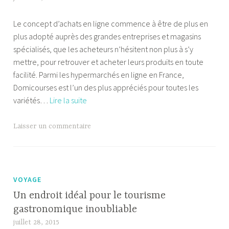
métier
l
Le concept d’achats en ligne commence à être de plus en
e
plus adopté auprès des grandes entreprises et magasins
x
spécialisés, que les acheteurs n’hésitent non plus à s’y
a
mettre, pour retrouver et acheter leurs produits en toute
n
facilité. Parmi les hypermarchés en ligne en France,
d
Domicourses est l’un des plus appréciés pour toutes les
r
Domicourses
variétés…
Lire la suite
e
:
Votre
Laisser un commentaire
hypermarché
en
ligne
de
VOYAGE
référence
Un endroit idéal pour le tourisme
gastronomique inoubliable
juillet 28, 2015
A